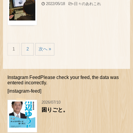
2022/05/18
-
日々のあれこれ
1
2
次へ »
Instagram FeedPlease check your feed, the data was
entered incorrectly.
[instagram-feed]
2026/07/10
困りごと。