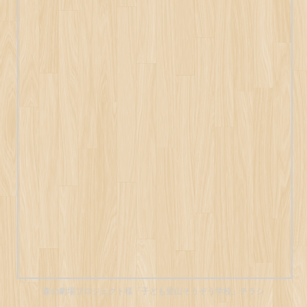
森の劇場プロジェクト様「子ども里山そうぞう学校」チラシ