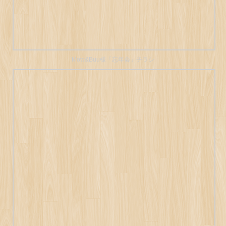
Mow&Buu様「忘年会」チラシ