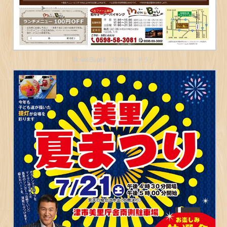
Mow&Buu様「忘年会」チラシ