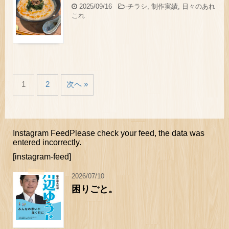
2025/09/16
-
チラシ
,
制作実績
,
日々のあれ
これ
1
2
次へ »
Instagram FeedPlease check your feed, the data was
entered incorrectly.
[instagram-feed]
2026/07/10
困りごと。