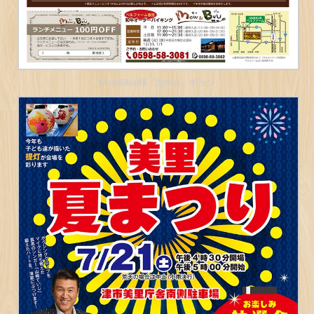
Mow&Buu様「忘年会」チラシ