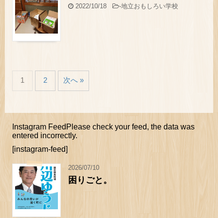
2022/10/18
-
地立おもしろい学校
1
2
次へ »
Instagram FeedPlease check your feed, the data was
entered incorrectly.
[instagram-feed]
2026/07/10
困りごと。