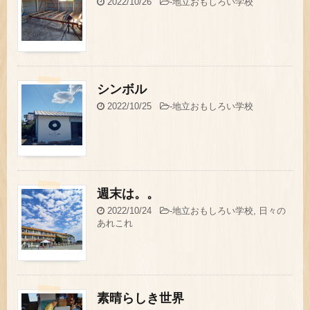
2022/10/26
-
地立おもしろい学校
シンボル
2022/10/25
-
地立おもしろい学校
週末は。。
2022/10/24
-
地立おもしろい学校
,
日々の
あれこれ
素晴らしき世界