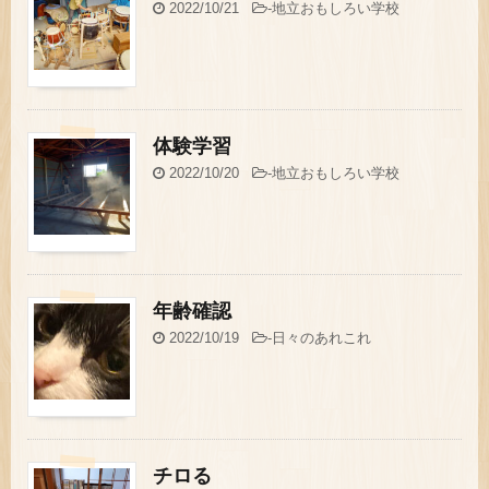
2022/10/21
-
地立おもしろい学校
体験学習
2022/10/20
-
地立おもしろい学校
年齢確認
2022/10/19
-
日々のあれこれ
チロる