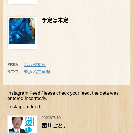
予定は未定
PREV
おも校初日
NEXT
夢みる三重県
Instagram FeedPlease check your feed, the data was
entered incorrectly.
[instagram-feed]
2026/07/10
困りごと。