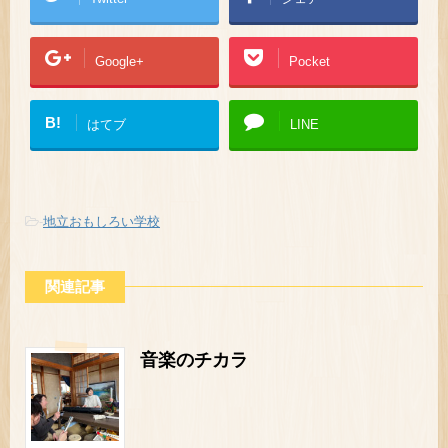
Google+
Pocket
B!
はてブ
LINE
-
地立おもしろい学校
関連記事
音楽のチカラ