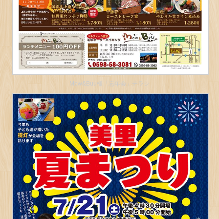
Mow&Buu様「忘年会」チラシ