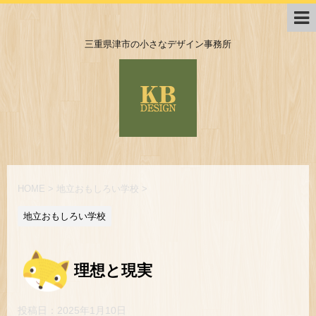
三重県津市の小さなデザイン事務所
HOME
>
地立おもしろい学校
>
地立おもしろい学校
理想と現実
投稿日：
2025年1月10日