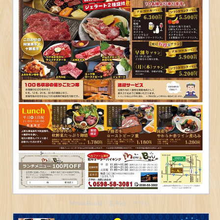
Mow&Buu様「忘年会」チラシ