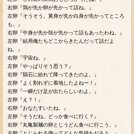
右卵『鶏が先か卵が先かって話ね。』
左卵『そうそう。黄身が先か白身が先かってところ
も。』
右卵『中身が先か殻が先かって話もあったわね。』
左卵『結局俺たちどこからきたんだって話だよ
ね。』
右卵『宇宙ね。』
左卵『やっぱりそう思う？』
右卵『隕石に紛れて降ってきたのよ。』
左卵『よく割れずに着地したよねー！』
右卵『一瞬だけ足が出たらしいわよ。』
左卵『え？！』
右卵『おなたすいたね。』
左卵『そうだね。どっか食べに行く？』
右卵『丸亀製麺の卵とじうどん食べに行こう。』
左卵『とじられる側ってどんな気持ちだろう。』