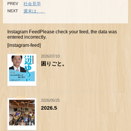
PREV
社会見学
NEXT
週末は。。
Instagram FeedPlease check your feed, the data was
entered incorrectly.
[instagram-feed]
2026/07/10
困りごと。
2026/05/25
2026.5