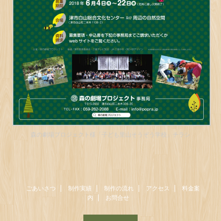
森の劇場プロジェクト様「子ども里山そうぞう学校」チラシ
ごあいさつ
制作実績
制作の流れ
アクセス
料金案
内
お問合せ