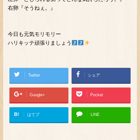
右卵『そうねぇ。』
今日も元気モリモリー
ハリキッテ頑張りましょう
Twitter
シェア
Google+
Pocket
B!
はてブ
LINE