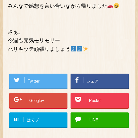
みんなで感想を言い合いながら帰りました
さぁ。
今週も元気モリモリー
ハリキッテ頑張りましょう
Twitter
シェア
Google+
Pocket
B!
はてブ
LINE