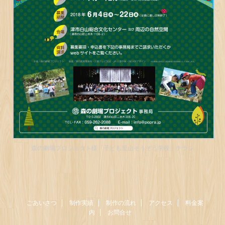
森の劇場プロジェクト様「子ども里山そうぞう学校」チラシ
ごあいさつ
制作実績
制作の流れ
アクセス
料金案
内
お問合せ