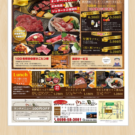
Mow&Buu様「忘年会」チラシ