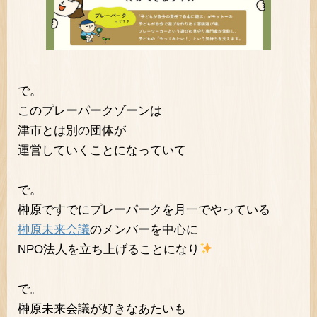
で。
このプレーパークゾーンは
津市とは別の団体が
運営していくことになっていて
で。
榊原ですでにプレーパークを月一でやっている
榊原未来会議
のメンバーを中心に
NPO法人を立ち上げることになり
で。
榊原未来会議が好きなあたいも