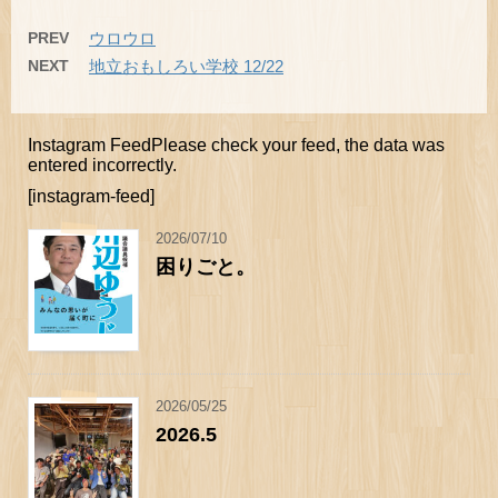
PREV
ウロウロ
NEXT
地立おもしろい学校 12/22
Instagram FeedPlease check your feed, the data was
entered incorrectly.
[instagram-feed]
2026/07/10
困りごと。
2026/05/25
2026.5