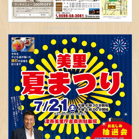
Mow&Buu様「忘年会」チラシ