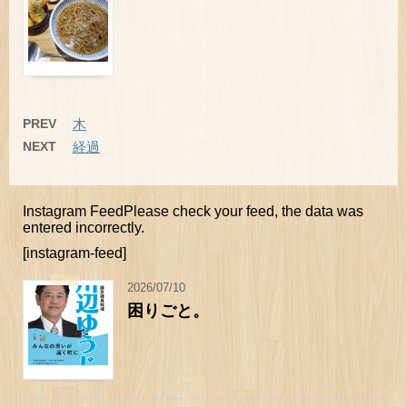
PREV
木
NEXT
経過
Instagram FeedPlease check your feed, the data was
entered incorrectly.
[instagram-feed]
2026/07/10
困りごと。