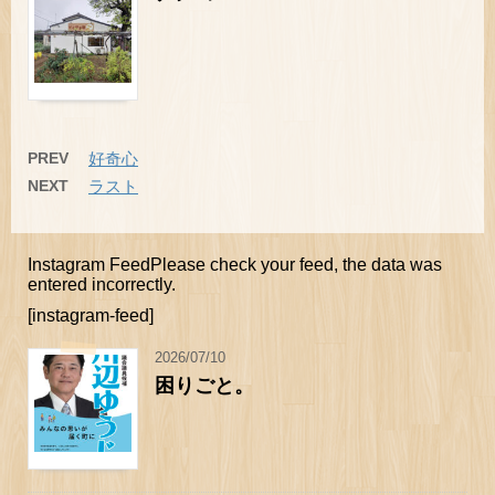
PREV
好奇心
NEXT
ラスト
Instagram FeedPlease check your feed, the data was
entered incorrectly.
[instagram-feed]
2026/07/10
困りごと。