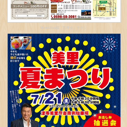
Mow&Buu様「忘年会」チラシ