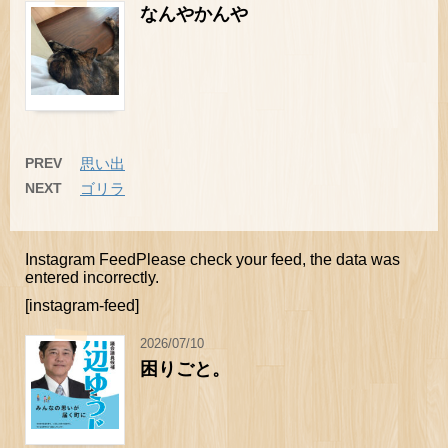
なんやかんや
PREV
思い出
NEXT
ゴリラ
Instagram FeedPlease check your feed, the data was
entered incorrectly.
[instagram-feed]
2026/07/10
困りごと。