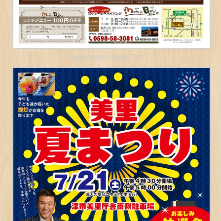
Mow&Buu様「忘年会」チラシ