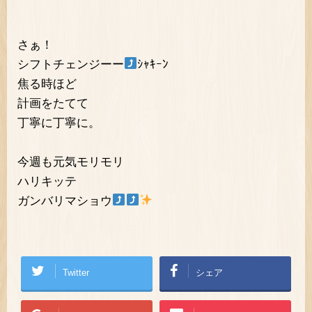
さぁ！
シフトチェンジーー
ｼｬｷｰﾝ
焦る時ほど
計画をたてて
丁寧に丁寧に。
今週も元気モリモリ
ハリキッテ
ガンバリマショウ
Twitter
シェア