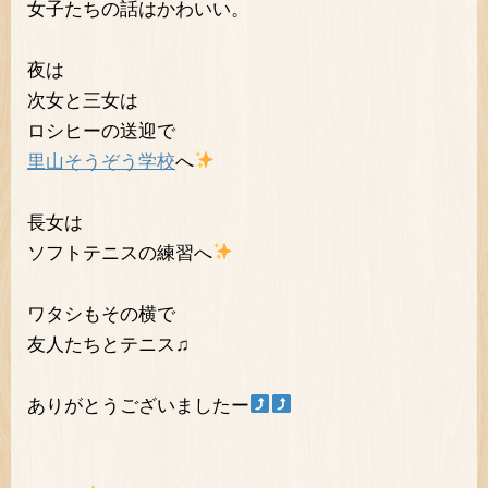
女子たちの話はかわいい。
夜は
次女と三女は
ロシヒーの送迎で
里山そうぞう学校
へ
長女は
ソフトテニスの練習へ
ワタシもその横で
友人たちとテニス♫
ありがとうございましたー