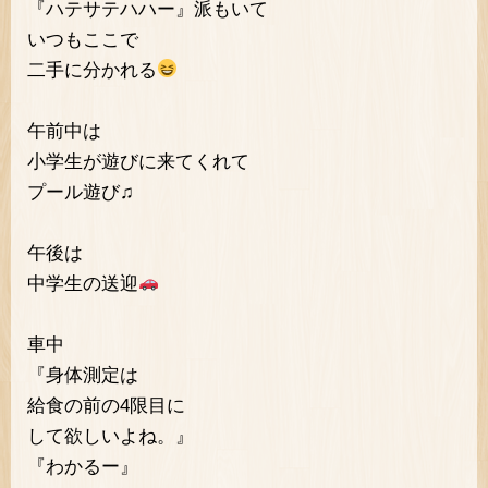
『ハテサテハハー』派もいて
いつもここで
二手に分かれる
午前中は
小学生が遊びに来てくれて
プール遊び♫
午後は
中学生の送迎
車中
『身体測定は
給食の前の4限目に
して欲しいよね。』
『わかるー』