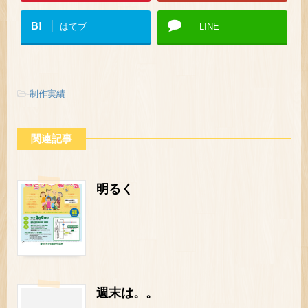
B!
はてブ
LINE
-
制作実績
関連記事
明るく
週末は。。