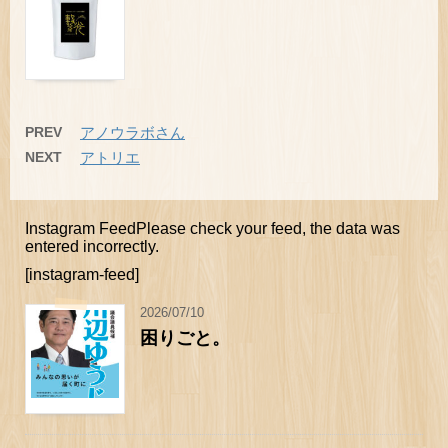
PREV
アノウラボさん
NEXT
アトリエ
Instagram FeedPlease check your feed, the data was
entered incorrectly.
[instagram-feed]
2026/07/10
困りごと。