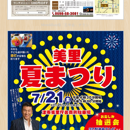
Mow&Buu様「忘年会」チラシ