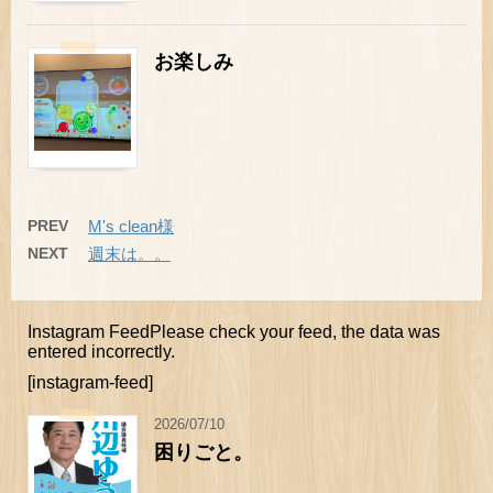
お楽しみ
PREV
M's clean様
NEXT
週末は。。
Instagram FeedPlease check your feed, the data was
entered incorrectly.
[instagram-feed]
2026/07/10
困りごと。