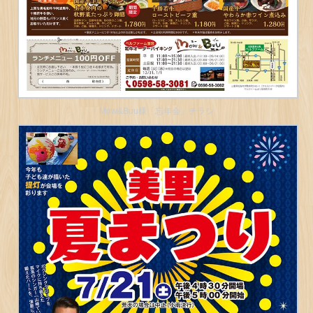
Mow&Buu様「忘年会」チラシ