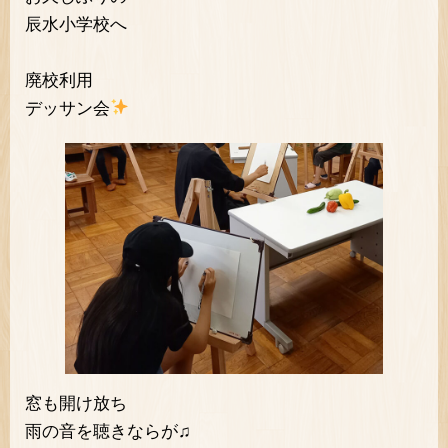
辰水小学校へ
廃校利用
デッサン会
窓も開け放ち
雨の音を聴きならが♫