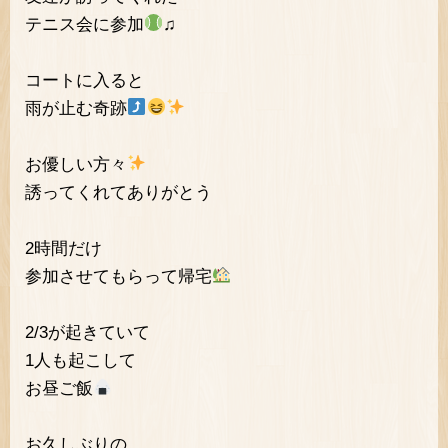
テニス会に参加
♫
コートに入ると
雨が止む奇跡
お優しい方々
誘ってくれてありがとう
2時間だけ
参加させてもらって帰宅
2/3が起きていて
1人も起こして
お昼ご飯
お久しぶりの