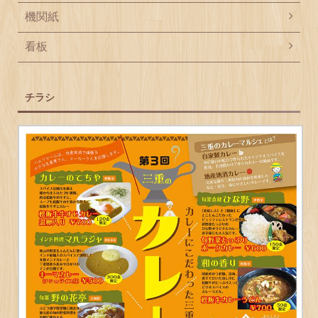
機関紙
看板
チラシ