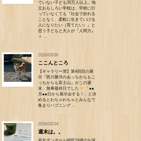
ていない子ども35万人以上。地
立おもしろい学校は、学校に行
っていなくても『社会で折れる
ことなく、柔軟に生きていける
人になりたい（育てたい）』と
思う子どもと大人が『人間力』
＋ ...
2026/03/30
ここんところ
【ギャラリー澄】第4回目の展
示『西川勝洋のあっちからもこ
っちからも富士山』がこの週
末、無事最終日でした
「●●
月●●日から展示会する！」と決
めるとわちゃわちゃとみんなで
集まりハプニング ...
2026/02/24
週末は。。
長女ダンボール師匠19歳のお誕