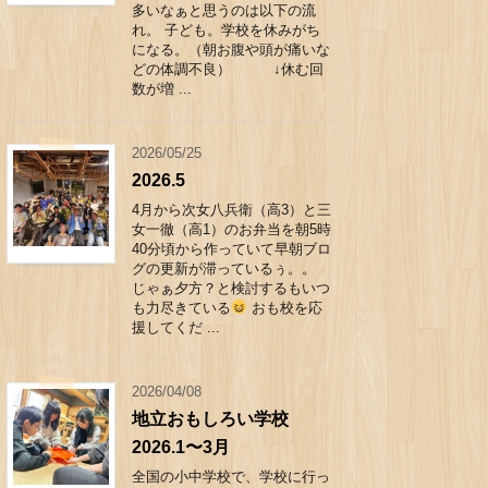
多いなぁと思うのは以下の流
れ。 子ども。学校を休みがち
になる。（朝お腹や頭が痛いな
どの体調不良） ↓休む回
数が増 ...
2026/05/25
2026.5
4月から次女八兵衛（高3）と三
女一徹（高1）のお弁当を朝5時
40分頃から作っていて早朝ブロ
グの更新が滞っているぅ。。
じゃぁ夕方？と検討するもいつ
も力尽きている
おも校を応
援してくだ ...
2026/04/08
地立おもしろい学校
2026.1〜3月
全国の小中学校で、学校に行っ