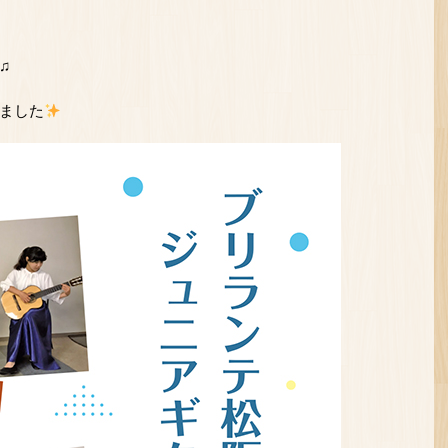
♫
ました