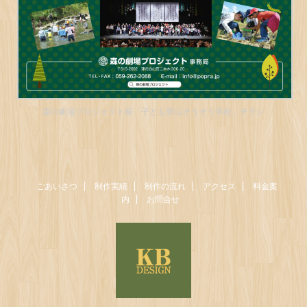
森の劇場プロジェクト様「子ども里山そうぞう学校」チラシ
ごあいさつ
制作実績
制作の流れ
アクセス
料金案
内
お問合せ