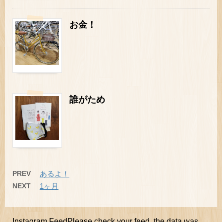
お金！
誰がため
PREV
あるよ！
NEXT
1ヶ月
Instagram FeedPlease check your feed, the data was