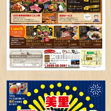
Mow&Buu様「忘年会」チラシ