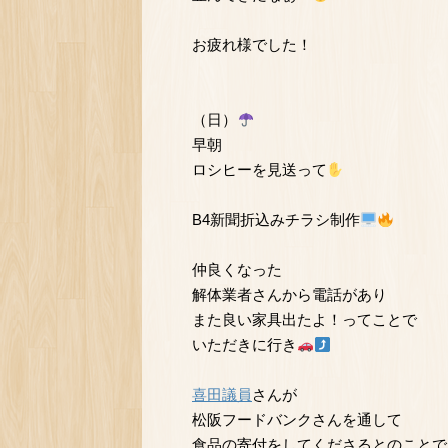
お疲れ様でした！
（日）
早朝
ロシヒーを見送って
B4新聞折込みチラシ制作
仲良くなった
解体業者さんから電話があり
また良い家具出たよ！ってことで
いただきに行き
喜田議員
さんが
松阪フードバンクさんを通して
食品の寄付をしてくださるとのことで