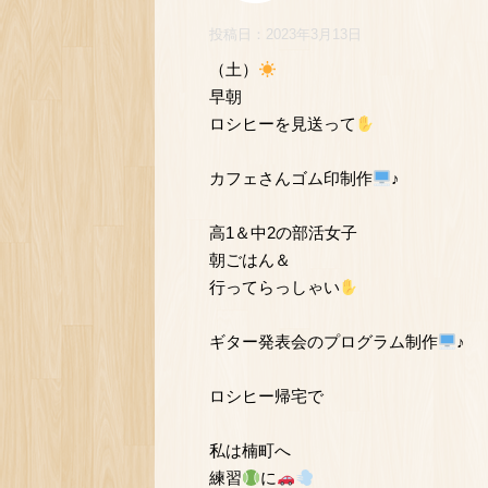
投稿日：
2023年3月13日
（土）
早朝
ロシヒーを見送って
カフェさんゴム印制作
♪
高1＆中2の部活女子
朝ごはん＆
行ってらっしゃい
ギター発表会のプログラム制作
♪
ロシヒー帰宅で
私は楠町へ
練習
に