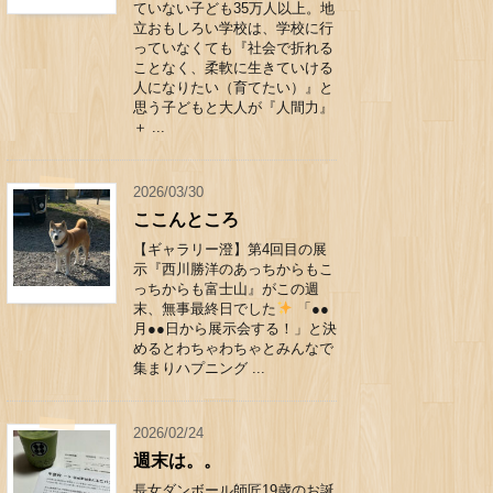
ていない子ども35万人以上。地
立おもしろい学校は、学校に行
っていなくても『社会で折れる
ことなく、柔軟に生きていける
人になりたい（育てたい）』と
思う子どもと大人が『人間力』
＋ ...
2026/03/30
ここんところ
【ギャラリー澄】第4回目の展
示『西川勝洋のあっちからもこ
っちからも富士山』がこの週
末、無事最終日でした
「●●
月●●日から展示会する！」と決
めるとわちゃわちゃとみんなで
集まりハプニング ...
2026/02/24
週末は。。
長女ダンボール師匠19歳のお誕