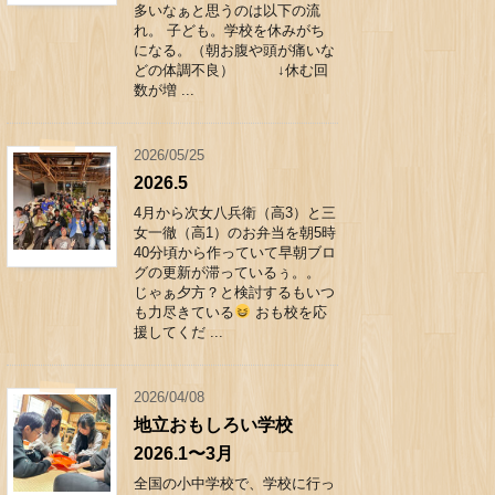
多いなぁと思うのは以下の流
れ。 子ども。学校を休みがち
になる。（朝お腹や頭が痛いな
どの体調不良） ↓休む回
数が増 ...
2026/05/25
2026.5
4月から次女八兵衛（高3）と三
女一徹（高1）のお弁当を朝5時
40分頃から作っていて早朝ブロ
グの更新が滞っているぅ。。
じゃぁ夕方？と検討するもいつ
も力尽きている
おも校を応
援してくだ ...
2026/04/08
地立おもしろい学校
2026.1〜3月
全国の小中学校で、学校に行っ