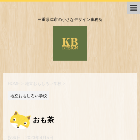
三重県津市の小さなデザイン事務所
HOME
>
地立おもしろい学校
>
地立おもしろい学校
おも茶
投稿日：
2023年4月5日