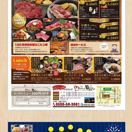
Mow&Buu様「忘年会」チラシ