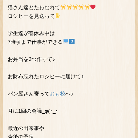
猫さん達とたわむれて
ロシヒーを見送って
学生達が春休み中は
7時頃まで仕事ができる
お弁当を3つ作って♪
お財布忘れたロシヒーに届けて♪
パン屋さん寄って
おも校
へ♪
月に1回の会議_φ(･_･
最近の出来事や
今後の予定