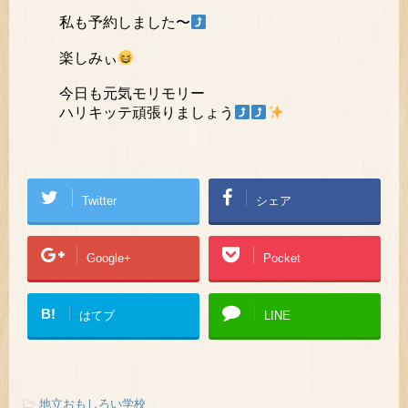
私も予約しました〜
楽しみぃ
今日も元気モリモリー
ハリキッテ頑張りましょう
Twitter
シェア
Google+
Pocket
B!
はてブ
LINE
-
地立おもしろい学校