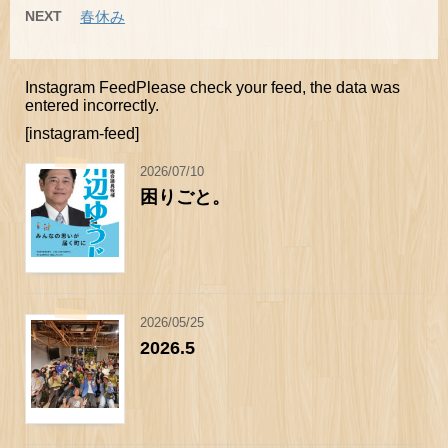
NEXT
春休み
Instagram FeedPlease check your feed, the data was
entered incorrectly.
[instagram-feed]
2026/07/10
困りごと。
2026/05/25
2026.5