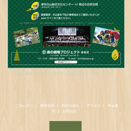
森の劇場プロジェクト様「子ども里山そうぞう学校」チラシ
ごあいさつ
制作実績
制作の流れ
アクセス
料金案
内
お問合せ