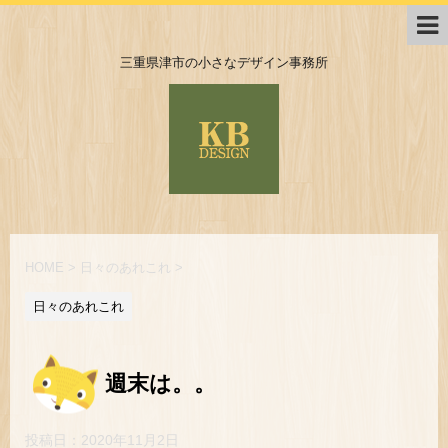
三重県津市の小さなデザイン事務所
HOME
>
日々のあれこれ
>
日々のあれこれ
週末は。。
投稿日：
2020年11月2日