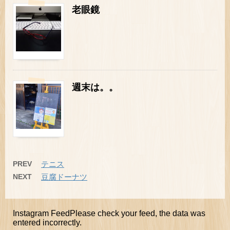
老眼鏡
週末は。。
PREV
テニス
NEXT
豆腐ドーナツ
Instagram FeedPlease check your feed, the data was
entered incorrectly.