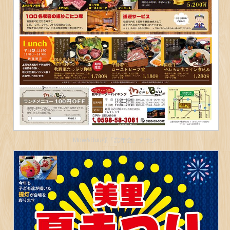
Mow&Buu様「忘年会」チラシ