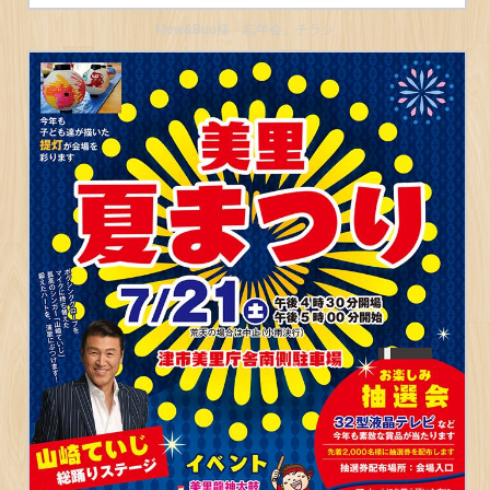
Mow&Buu様「忘年会」チラシ