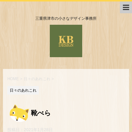
三重県津市の小さなデザイン事務所
HOME
>
日々のあれこれ
>
日々のあれこれ
靴べら
投稿日：
2021年1月28日