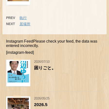
PREV
執行
NEXT
居場所
Instagram FeedPlease check your feed, the data was
entered incorrectly.
[instagram-feed]
2026/07/10
困りごと。
2026/05/25
2026.5