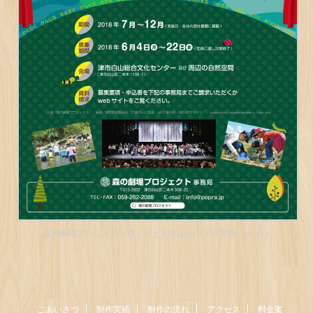
森の劇場プロジェクト様「子ども里山そうぞう学校」チラシ
ごあいさつ
制作実績
制作の流れ
アクセス
料金案