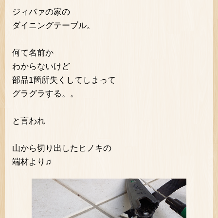
ジィバァの家の
ダイニングテーブル。
何て名前か
わからないけど
部品1箇所失くしてしまって
グラグラする。。
と言われ
山から切り出したヒノキの
端材より♫