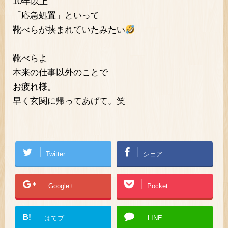
10年以上
「応急処置」といって
靴べらが挟まれていたみたい
靴べらよ
本来の仕事以外のことで
お疲れ様。
早く玄関に帰ってあげて。笑
Twitter
シェア
Google+
Pocket
B!
はてブ
LINE