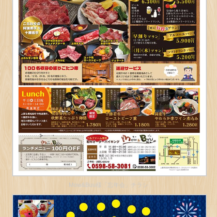
Mow&Buu様「忘年会」チラシ