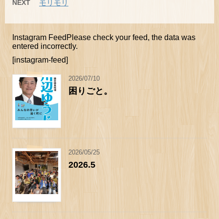
NEXT
モリモリ
Instagram FeedPlease check your feed, the data was
entered incorrectly.
[instagram-feed]
2026/07/10
困りごと。
2026/05/25
2026.5