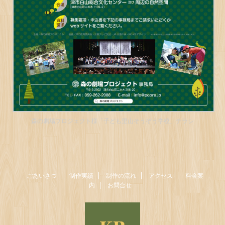
森の劇場プロジェクト様「子ども里山そうぞう学校」チラシ
ごあいさつ
制作実績
制作の流れ
アクセス
料金案
内
お問合せ