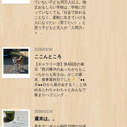
ていない子ども35万人以上。地
立おもしろい学校は、学校に行
っていなくても『社会で折れる
ことなく、柔軟に生きていける
人になりたい（育てたい）』と
思う子どもと大人が『人間力』
＋ ...
2026/03/30
ここんところ
【ギャラリー澄】第4回目の展
示『西川勝洋のあっちからもこ
っちからも富士山』がこの週
末、無事最終日でした
「●●
月●●日から展示会する！」と決
めるとわちゃわちゃとみんなで
集まりハプニング ...
2026/02/24
週末は。。
長女ダンボール師匠19歳のお誕