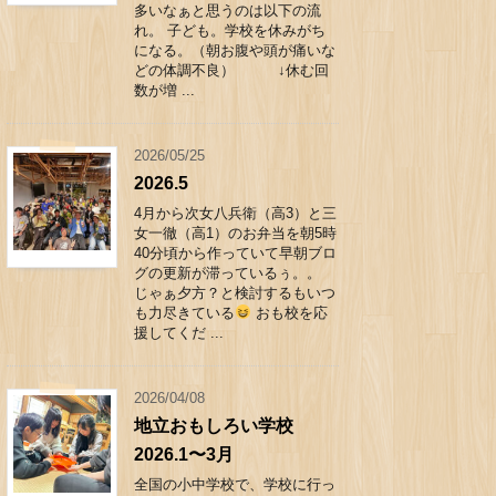
多いなぁと思うのは以下の流
れ。 子ども。学校を休みがち
になる。（朝お腹や頭が痛いな
どの体調不良） ↓休む回
数が増 ...
2026/05/25
2026.5
4月から次女八兵衛（高3）と三
女一徹（高1）のお弁当を朝5時
40分頃から作っていて早朝ブロ
グの更新が滞っているぅ。。
じゃぁ夕方？と検討するもいつ
も力尽きている
おも校を応
援してくだ ...
2026/04/08
地立おもしろい学校
2026.1〜3月
全国の小中学校で、学校に行っ