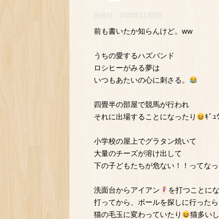
投稿日：
2023年11月8日
前も書いたか知らんけど。ww
うちの愛するハズバンド
ロシヒーがみる夢は
いつもあたいの心に刺さる。
四畳半の部屋で競馬が行われ
それに出場することになったり
ｷﾞｭ
小学校の屋上でグラタン焼いて
大量のチーズが溶け出して
下の子どもたちが危ない！！ってなっ
洗面台からアイアン
を打つことに
打ってから、ボールを探しに行ったら
猫の毛玉に変わっていたり
猫多い