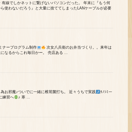
 有線でしかネットに繋げないパソコンだった。 年末に『もう何
ら使わないだろう』と大量に捨ててしまったLANケーブルが必要
ミナープログラム制作
次女八兵衛のお弁当づくり。。来年は
なるからこれ毎日かー。 売店ある ...
為お邪魔♪ついでに一緒に椎茸菌打ち。 近々うちで実践
ﾀﾉｼﾐー
に練習へ
♪ 寒 ...