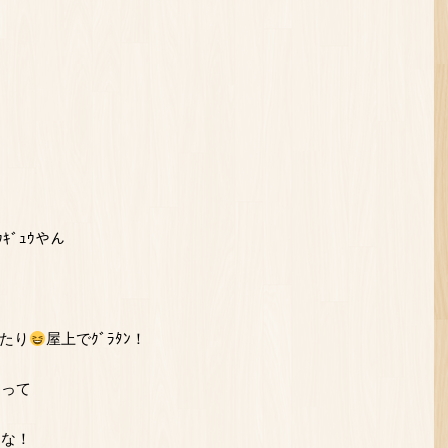
ｳｷﾞｭｳやん
たり
屋上でｸﾞﾗﾀﾝ！
なって
しな！