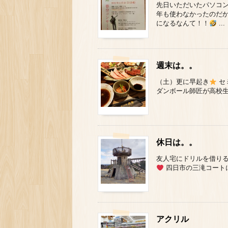
先日いただいたパソコン
年も使わなかったのだか
になるなんて！！
...
週末は。。
（土）更に早起き
セ
ダンボール師匠が高校生に
休日は。。
友人宅にドリルを借りる
四日市の三滝コート
アクリル