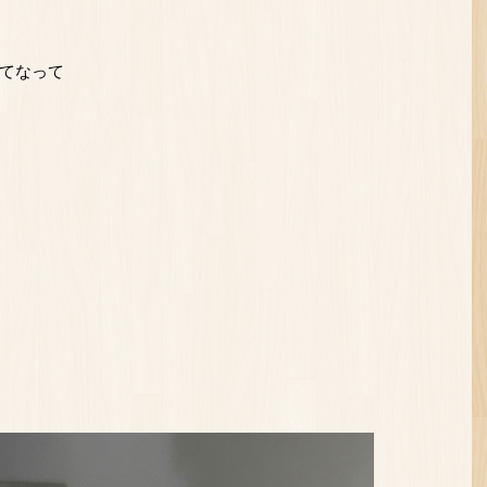
てなって
。