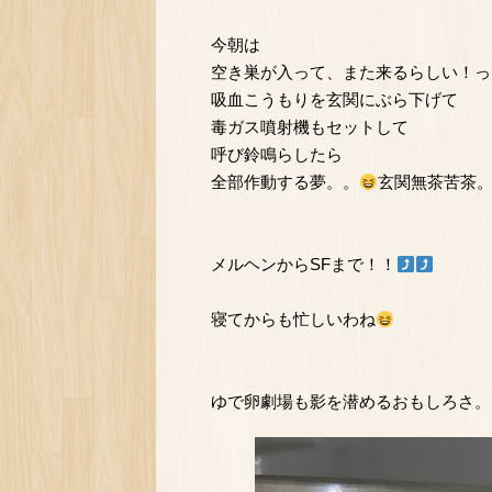
今朝は
空き巣が入って、また来るらしい！っ
吸血こうもりを玄関にぶら下げて
毒ガス噴射機もセットして
呼び鈴鳴らしたら
全部作動する夢。。
玄関無茶苦茶
メルヘンからSFまで！！
寝てからも忙しいわね
ゆで卵劇場も影を潜めるおもしろさ。