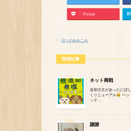
B
Pocket
-
日々のあれこれ
関連記事
ネット商戦
追加注文があったにぼし
くリニューアル
ペッ
ッテ ...
謝謝