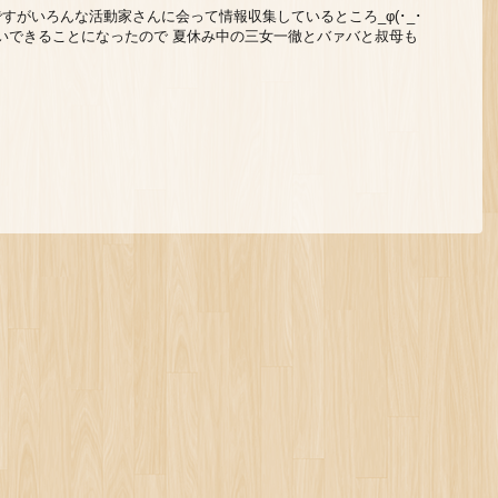
すがいろんな活動家さんに会って情報収集しているところ_φ(･_･
いできることになったので 夏休み中の三女一徹とバァバと叔母も