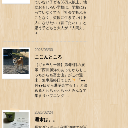
ていない子ども35万人以上。地
立おもしろい学校は、学校に行
っていなくても『社会で折れる
ことなく、柔軟に生きていける
人になりたい（育てたい）』と
思う子どもと大人が『人間力』
＋ ...
2026/03/30
ここんところ
【ギャラリー澄】第4回目の展
示『西川勝洋のあっちからもこ
っちからも富士山』がこの週
末、無事最終日でした
「●●
月●●日から展示会する！」と決
めるとわちゃわちゃとみんなで
集まりハプニング ...
2026/02/24
週末は。。
長女ダンボール師匠19歳のお誕