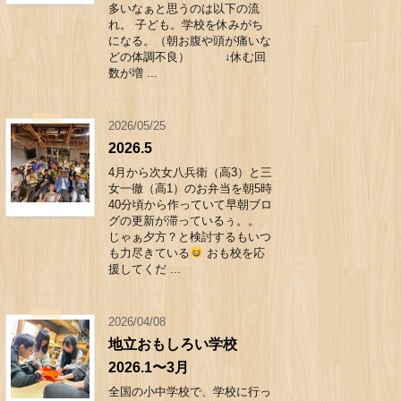
多いなぁと思うのは以下の流
れ。 子ども。学校を休みがち
になる。（朝お腹や頭が痛いな
どの体調不良） ↓休む回
数が増 ...
2026/05/25
2026.5
4月から次女八兵衛（高3）と三
女一徹（高1）のお弁当を朝5時
40分頃から作っていて早朝ブロ
グの更新が滞っているぅ。。
じゃぁ夕方？と検討するもいつ
も力尽きている
おも校を応
援してくだ ...
2026/04/08
地立おもしろい学校
2026.1〜3月
全国の小中学校で、学校に行っ