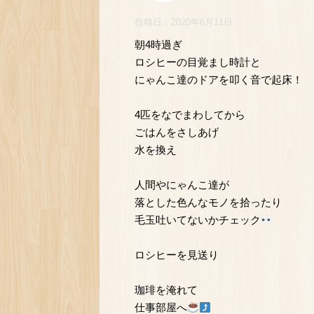
投稿日：
2020年6月11日
朝4時過ぎ
ロシヒーの目覚まし時計と
にゃんこ達のドアを叩く音で起床！
4匹をなでまわしてから
ごはんをさしあげ
水を換え
人間やにゃんこ達が
落とした色んなモノを拾ったり
毛玉吐いてないかチェック
ロシヒーを見送り
珈琲を淹れて
仕事部屋へ