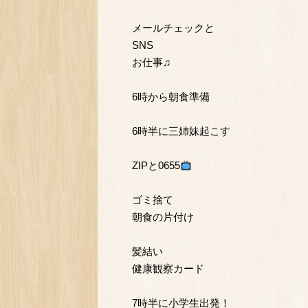
メールチェックと
SNS
お仕事♫
6時から朝食準備
6時半に三姉妹起こす
ZIPと0655
ゴミ捨て
朝食の片付け
髪結い
健康観察カード
7時半に小学生出発！