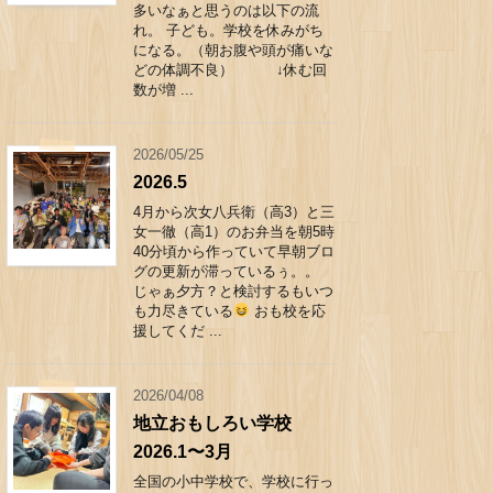
多いなぁと思うのは以下の流
れ。 子ども。学校を休みがち
になる。（朝お腹や頭が痛いな
どの体調不良） ↓休む回
数が増 ...
2026/05/25
2026.5
4月から次女八兵衛（高3）と三
女一徹（高1）のお弁当を朝5時
40分頃から作っていて早朝ブロ
グの更新が滞っているぅ。。
じゃぁ夕方？と検討するもいつ
も力尽きている
おも校を応
援してくだ ...
2026/04/08
地立おもしろい学校
2026.1〜3月
全国の小中学校で、学校に行っ