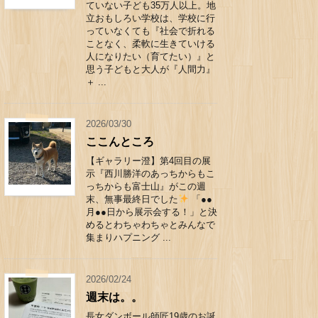
ていない子ども35万人以上。地
立おもしろい学校は、学校に行
っていなくても『社会で折れる
ことなく、柔軟に生きていける
人になりたい（育てたい）』と
思う子どもと大人が『人間力』
＋ ...
2026/03/30
ここんところ
【ギャラリー澄】第4回目の展
示『西川勝洋のあっちからもこ
っちからも富士山』がこの週
末、無事最終日でした
「●●
月●●日から展示会する！」と決
めるとわちゃわちゃとみんなで
集まりハプニング ...
2026/02/24
週末は。。
長女ダンボール師匠19歳のお誕