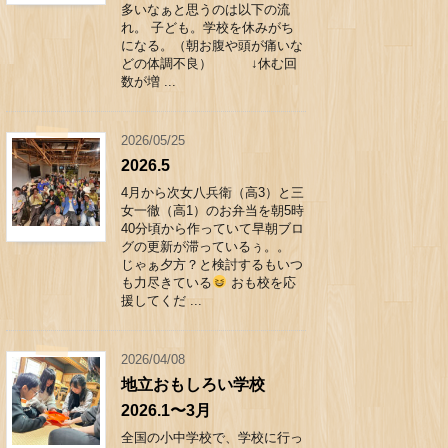
多いなぁと思うのは以下の流
れ。 子ども。学校を休みがち
になる。（朝お腹や頭が痛いな
どの体調不良） ↓休む回
数が増 ...
2026/05/25
2026.5
4月から次女八兵衛（高3）と三
女一徹（高1）のお弁当を朝5時
40分頃から作っていて早朝ブロ
グの更新が滞っているぅ。。
じゃぁ夕方？と検討するもいつ
も力尽きている
おも校を応
援してくだ ...
2026/04/08
地立おもしろい学校
2026.1〜3月
全国の小中学校で、学校に行っ