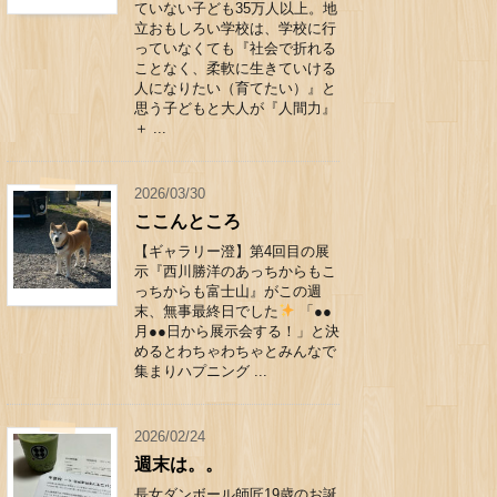
ていない子ども35万人以上。地
立おもしろい学校は、学校に行
っていなくても『社会で折れる
ことなく、柔軟に生きていける
人になりたい（育てたい）』と
思う子どもと大人が『人間力』
＋ ...
2026/03/30
ここんところ
【ギャラリー澄】第4回目の展
示『西川勝洋のあっちからもこ
っちからも富士山』がこの週
末、無事最終日でした
「●●
月●●日から展示会する！」と決
めるとわちゃわちゃとみんなで
集まりハプニング ...
2026/02/24
週末は。。
長女ダンボール師匠19歳のお誕