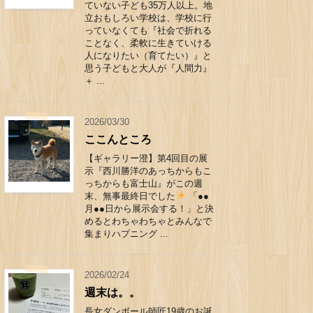
ていない子ども35万人以上。地
立おもしろい学校は、学校に行
っていなくても『社会で折れる
ことなく、柔軟に生きていける
人になりたい（育てたい）』と
思う子どもと大人が『人間力』
＋ ...
2026/03/30
ここんところ
【ギャラリー澄】第4回目の展
示『西川勝洋のあっちからもこ
っちからも富士山』がこの週
末、無事最終日でした
「●●
月●●日から展示会する！」と決
めるとわちゃわちゃとみんなで
集まりハプニング ...
2026/02/24
週末は。。
長女ダンボール師匠19歳のお誕