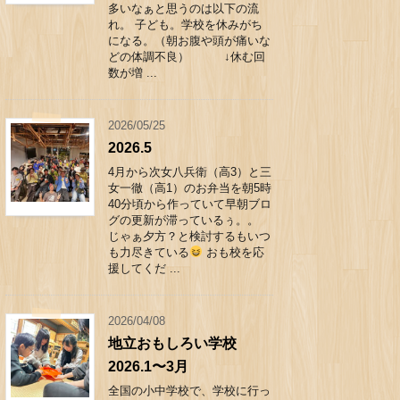
多いなぁと思うのは以下の流
れ。 子ども。学校を休みがち
になる。（朝お腹や頭が痛いな
どの体調不良） ↓休む回
数が増 ...
2026/05/25
2026.5
4月から次女八兵衛（高3）と三
女一徹（高1）のお弁当を朝5時
40分頃から作っていて早朝ブロ
グの更新が滞っているぅ。。
じゃぁ夕方？と検討するもいつ
も力尽きている
おも校を応
援してくだ ...
2026/04/08
地立おもしろい学校
2026.1〜3月
全国の小中学校で、学校に行っ