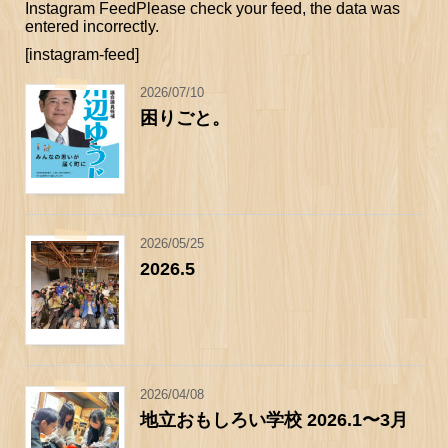
Instagram FeedPlease check your feed, the data was
entered incorrectly.
[instagram-feed]
2026/07/10
困りごと。
2026/05/25
2026.5
2026/04/08
地立おもしろい学校 2026.1〜3月