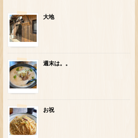
大地
週末は。。
お祝