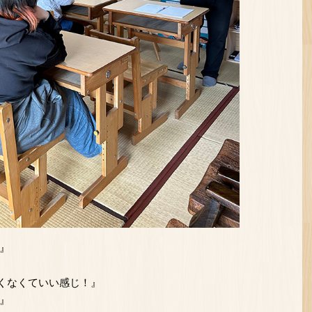
』
くなくていい感じ！』
』