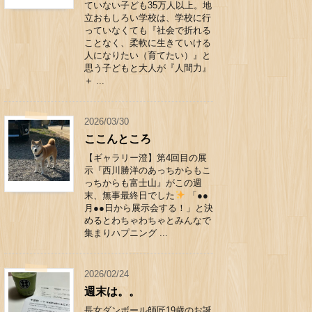
ていない子ども35万人以上。地
立おもしろい学校は、学校に行
っていなくても『社会で折れる
ことなく、柔軟に生きていける
人になりたい（育てたい）』と
思う子どもと大人が『人間力』
＋ ...
2026/03/30
ここんところ
【ギャラリー澄】第4回目の展
示『西川勝洋のあっちからもこ
っちからも富士山』がこの週
末、無事最終日でした
「●●
月●●日から展示会する！」と決
めるとわちゃわちゃとみんなで
集まりハプニング ...
2026/02/24
週末は。。
長女ダンボール師匠19歳のお誕