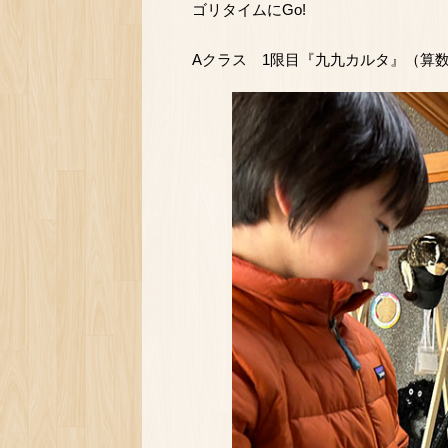
ゴリタイムにGo!
Aクラス 1限目『九九カルタ』（算