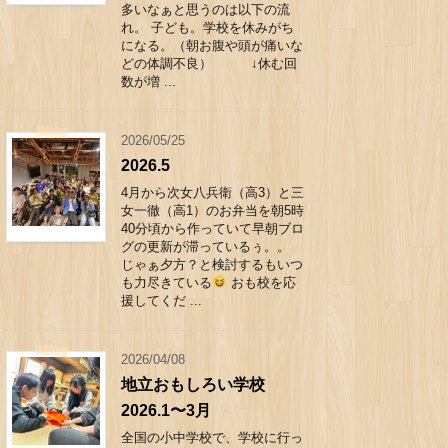
多いなぁと思うのは以下の流
れ。 子ども。学校を休みがち
になる。（朝お腹や頭が痛いな
どの体調不良） ↓休む回
数が増 ...
2026/05/25
2026.5
4月から次女八兵衛（高3）と三
女一徹（高1）のお弁当を朝5時
40分頃から作っていて早朝ブロ
グの更新が滞っているぅ。。
じゃぁ夕方？と検討するもいつ
も力尽きている
おも校を応
援してくだ ...
2026/04/08
地立おもしろい学校
2026.1〜3月
全国の小中学校で、学校に行っ