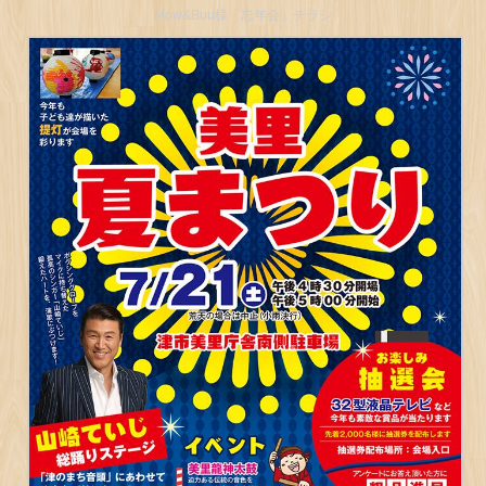
Mow&Buu様「忘年会」チラシ