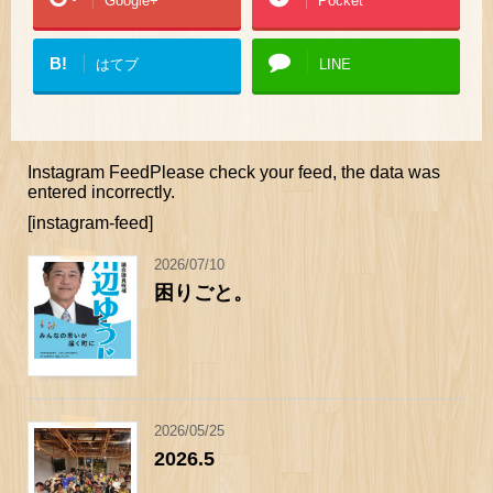
Google+
Pocket
B!
はてブ
LINE
Instagram FeedPlease check your feed, the data was
entered incorrectly.
[instagram-feed]
2026/07/10
困りごと。
2026/05/25
2026.5