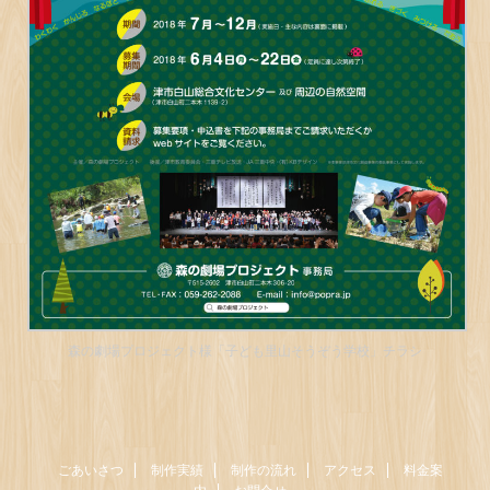
森の劇場プロジェクト様「子ども里山そうぞう学校」チラシ
ごあいさつ
制作実績
制作の流れ
アクセス
料金案