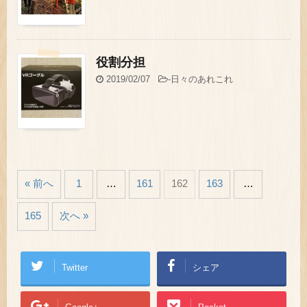
役割分担
2019/02/07
-
日々のあれこれ
« 前へ
1
…
161
162
163
…
165
次へ »
Twitter
シェア