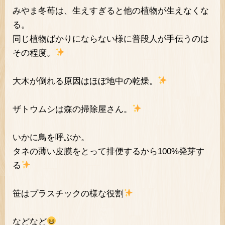
みやま冬苺は、生えすぎると他の植物が生えなくな
る。
同じ植物ばかりにならない様に普段人が手伝うのは
その程度。
大木が倒れる原因はほぼ地中の乾燥。
ザトウムシは森の掃除屋さん。
いかに鳥を呼ぶか。
タネの薄い皮膜をとって排便するから100%発芽す
る
笹はプラスチックの様な役割
などなど