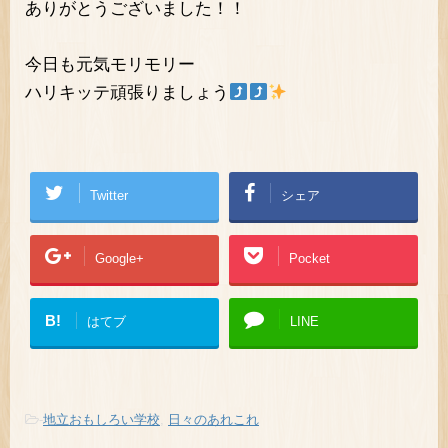
ありがとうございました！！
今日も元気モリモリー
ハリキッテ頑張りましょう
Twitter
シェア
Google+
Pocket
B!
はてブ
LINE
-
地立おもしろい学校
,
日々のあれこれ