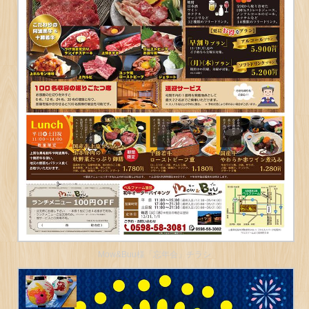
Mow&Buu様「忘年会」チラシ