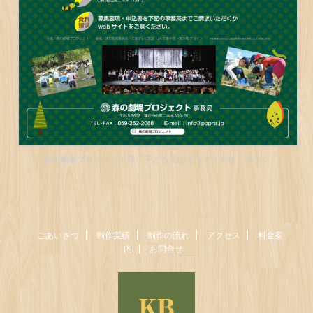
森の劇場プロジェクト様「子ども里山そうぞう学校」チラシ
ごあいさつ
制作実績
制作の流れ
アクセス
料金案
内
お問合せ