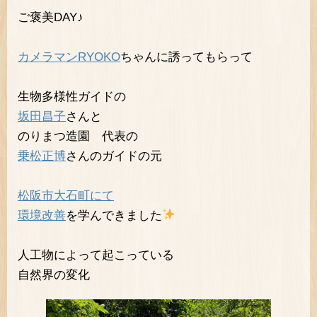
ご褒美DAY♪
カメラマンRYOKO
ちゃんに誘ってもらって
生物多様性ガイドの
坂田昌子
さんと
のりまつ造園 代表の
乗松正博
さんのガイドの元
松阪市大石町にて
環境改善
を学んできました
人工物によって起こっている
自然界の変化