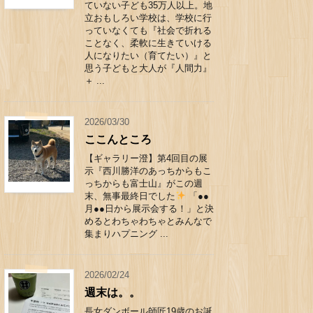
ていない子ども35万人以上。地
立おもしろい学校は、学校に行
っていなくても『社会で折れる
ことなく、柔軟に生きていける
人になりたい（育てたい）』と
思う子どもと大人が『人間力』
＋ ...
2026/03/30
ここんところ
【ギャラリー澄】第4回目の展
示『西川勝洋のあっちからもこ
っちからも富士山』がこの週
末、無事最終日でした
「●●
月●●日から展示会する！」と決
めるとわちゃわちゃとみんなで
集まりハプニング ...
2026/02/24
週末は。。
長女ダンボール師匠19歳のお誕