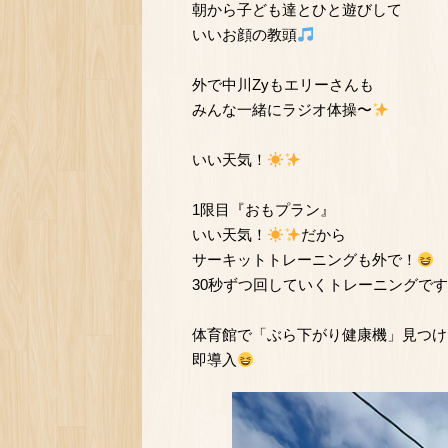
朝から子ども達とひと遊びして
いいお顔の教頭
外で中川Zyもエリーさんも
みんな一緒にラジオ体操〜
いい天気！
1限目『おもプラン』
いい天気！
だから
サーキットトレーニングも外で！
30秒ずつ回していくトレーニングで
体育館で「ぶら下がり健康機」見つけ
即導入