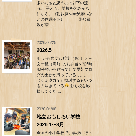
多いなぁと思うのは以下の流
れ。 子ども。学校を休みがち
になる。（朝お腹や頭が痛いな
どの体調不良） ↓休む回
数が増 ...
2026/05/25
2026.5
4月から次女八兵衛（高3）と三
女一徹（高1）のお弁当を朝5時
40分頃から作っていて早朝ブロ
グの更新が滞っているぅ。。
じゃぁ夕方？と検討するもいつ
も力尽きている
おも校を応
援してくだ ...
2026/04/08
地立おもしろい学校
2026.1〜3月
全国の小中学校で、学校に行っ